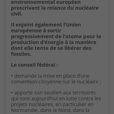
environnemental européen
proscrivant la relance du nucléaire
civil.
Il enjoint également l’Union
Cookies
européenne à sortir
fonctionnels
progressivement de l’atome pour la
Ces cookies
production d’énergie à la manière
techniques
dont elle tente de se libérer des
permettent la
navigation
fossiles.
dans le site.
En particulier
Le conseil fédéral :
sauvegarder
vos
• demande la mise en place d’une
préférences
convention citoyenne sur le nucléaire ;
en matière de
cookies.
• apporte son soutien aux territoires
qui sont aujourd’hui en lutte contre les
Contenus
projets nucléaires, en particulier en
externes
Normandie, dans le Nord, dans la
Ces cookies