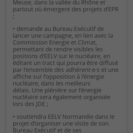
Meuse, dans la vallée du Rhône et
sont
partout où émergent des projets d’EPR
nécessaires
;
si vous
souhaitez
que les
• demande au Bureau Exécutif de
contenus
lancer une campagne, en lien avec la
externes à
Commission Energie et Climat,
notre site
permettant de rendre visibles les
s'affichent
positions d’EELV sur le nucléaire, en
(vidéos,
documents...)
éditant un tract qui pourra être diffusé
par l’ensemble des adhérent·e·s et une
affiche sur l’opposition à l’énergie
nucléaire, dans les meilleurs
délais. Une plénière sur l’énergie
nucléaire sera également organisée
lors des JDE ;
• soutiendra EELV Normandie dans le
projet d’organiser une visite de son
Bureau Exécutif et de ses