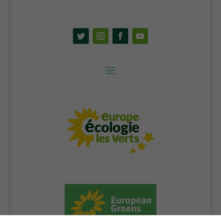
En particulier
sauvegarder
vos
préférences
en matière de
cookies.
Contenus
externes
Ces cookies
sont
nécessaires
si vous
souhaitez
que les
contenus
externes à
notre site
s'affichent
(vidéos,
documents...)