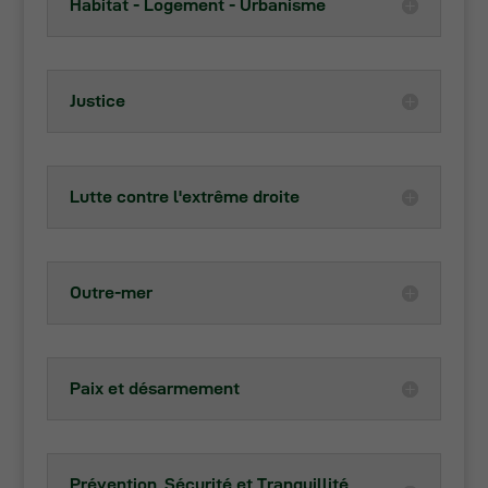
Habitat - Logement - Urbanisme
Ces cookies
sont
nécessaires
si vous
souhaitez
Justice
que les
contenus
externes à
notre site
Lutte contre l'extrême droite
s'affichent
(vidéos,
documents...)
Outre-mer
Paix et désarmement
Prévention, Sécurité et Tranquillité