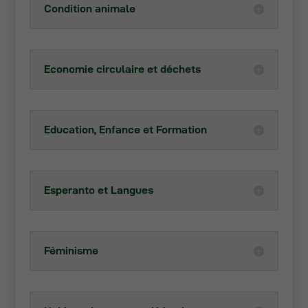
Condition animale
Economie circulaire et déchets
Cookies
fonctionnels
Ces cookies
techniques
Education, Enfance et Formation
permettent la
navigation
dans le site.
En particulier
Esperanto et Langues
sauvegarder
vos
préférences
en matière de
cookies.
Féminisme
Contenus
externes