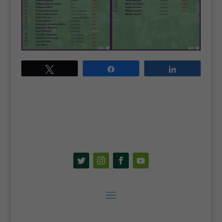
fonctionnels
Ces cookies
techniques
permettent la
navigation
dans le site.
En particulier
Tweetez
Partagez
Partagez
sauvegarder
vos
préférences
en matière de
cookies.
Contenus
externes
Ces cookies
sont
nécessaires
si vous
souhaitez
que les
contenus