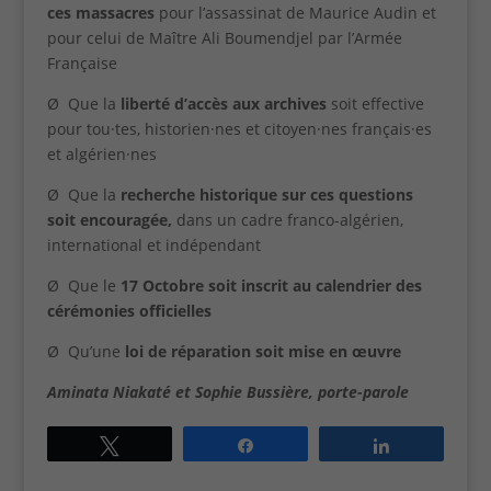
ces massacres
pour l’assassinat de Maurice Audin et
pour celui de Maître Ali Boumendjel par l’Armée
Française
Ø Que la
liberté d’accès aux archives
soit effective
pour tou·tes, historien·nes et citoyen·nes français·es
et algérien·nes
Ø Que la
recherche historique sur ces questions
soit encouragée,
dans un cadre franco-algérien,
international et indépendant
Ø Que le
17 Octobre soit inscrit au calendrier des
cérémonies officielles
Ø Qu’une
loi de réparation soit mise en œuvre
Cookies
Aminata Niakaté et Sophie Bussière, porte-parole
fonctionnels
Ces cookies
Tweetez
Partagez
Partagez
techniques
permettent la