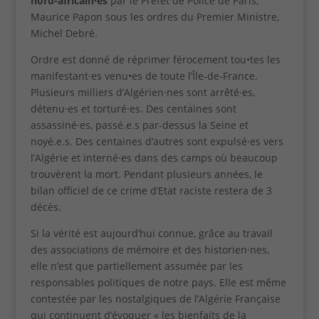
nord-africain·es
par le Préfet de Police de Paris,
Maurice Papon sous les ordres du Premier Ministre,
Michel Debré.
Ordre est donné de réprimer férocement tou•tes les
manifestant·es venu•es de toute l’Île-de-France.
Plusieurs milliers d’Algérien·nes sont arrêté·es,
détenu·es et torturé·es. Des centaines sont
assassiné·es, passé.e.s par-dessus la Seine et
noyé.e.s. Des centaines d’autres sont expulsé·es vers
l’Algérie et interné·es dans des camps où beaucoup
trouvèrent la mort. Pendant plusieurs années, le
bilan officiel de ce crime d’Etat raciste restera de 3
décès.
Si la vérité est aujourd’hui connue, grâce au travail
des associations de mémoire et des historien·nes,
elle n’est que partiellement assumée par les
responsables politiques de notre pays. Elle est même
contestée par les nostalgiques de l’Algérie Française
qui continuent d’évoquer « les bienfaits de la