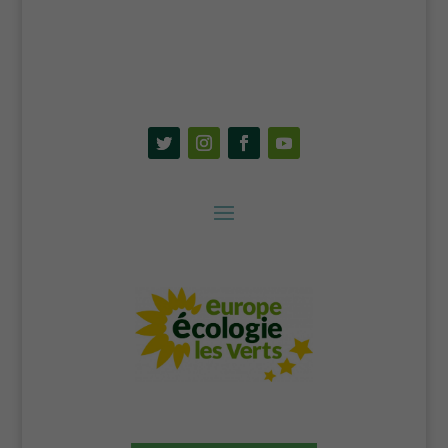
navigation
dans le site.
En particulier
sauvegarder
vos
préférences
en matière de
cookies.
Contenus
externes
Ces cookies
sont
nécessaires
si vous
souhaitez
que les
contenus
externes à
notre site
s'affichent
(vidéos,