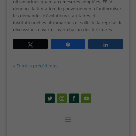
ultramarines quant aux mesures adoptées. EELV
externes à
dénonce la tentation du gouvernement d’uniformiser
notre site
les demandes d’évolutions statutaires et
s'affichent
institutionnelles ultramarines et sollicite la reprise de
(vidéos,
documents...)
discussions ouvertes avec chacun des territoires.
Tweetez
Partagez
Partagez
« Entrées précédentes