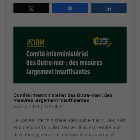
fonctionnels
Tweetez
Partagez
Partagez
Ces cookies
techniques
permettent la
navigation
dans le site.
En particulier
sauvegarder
vos
préférences
en matière de
cookies.
Contenus
Comité interministériel des Outre-mer : des
externes
mesures largement insuffisantes
Ces cookies
Août 7, 2023
|
Actualités
sont
nécessaires
Le Comité interministériel des Outre-mer (CIOM) s’est
si vous
enfin tenu le 18 juillet dernier. Il en est résulté une
souhaitez
que les
déception générale de nombreux ultramarins et
contenus