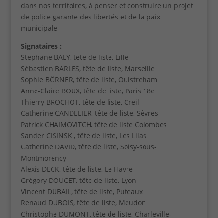
dans nos territoires, à penser et construire un projet
Contenus
de police garante des libertés et de la paix
externes
municipale
Ces cookies
sont
Signataires :
nécessaires
Stéphane BALY, tête de liste, Lille
si vous
Sébastien BARLES, tête de liste, Marseille
souhaitez
que les
Sophie BÖRNER, tête de liste, Ouistreham
contenus
Anne-Claire BOUX, tête de liste, Paris 18e
externes à
Thierry BROCHOT, tête de liste, Creil
notre site
Catherine CANDELIER, tête de liste, Sèvres
s'affichent
Patrick CHAIMOVITCH, tête de liste Colombes
(vidéos,
documents...)
Sander CISINSKI, tête de liste, Les Lilas
Catherine DAVID, tête de liste, Soisy-sous-
Montmorency
Alexis DECK, tête de liste, Le Havre
Grégory DOUCET, tête de liste, Lyon
Vincent DUBAIL, tête de liste, Puteaux
Renaud DUBOIS, tête de liste, Meudon
Christophe DUMONT, tête de liste, Charleville-