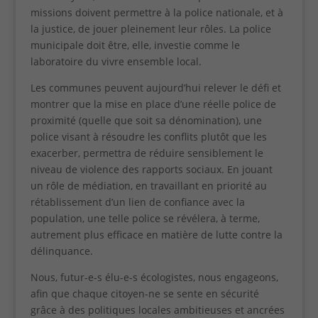
missions doivent permettre à la police nationale, et à
la justice, de jouer pleinement leur rôles. La police
municipale doit être, elle, investie comme le
laboratoire du vivre ensemble local.
Les communes peuvent aujourd’hui relever le défi et
montrer que la mise en place d’une réelle police de
proximité (quelle que soit sa dénomination), une
Cookies
police visant à résoudre les conflits plutôt que les
fonctionnels
exacerber, permettra de réduire sensiblement le
Ces cookies
techniques
niveau de violence des rapports sociaux. En jouant
permettent la
un rôle de médiation, en travaillant en priorité au
navigation
rétablissement d’un lien de confiance avec la
dans le site.
population, une telle police se révélera, à terme,
En particulier
autrement plus efficace en matière de lutte contre la
sauvegarder
vos
délinquance.
préférences
en matière de
Nous, futur-e-s élu-e-s écologistes, nous engageons,
cookies.
afin que chaque citoyen-ne se sente en sécurité
grâce à des politiques locales ambitieuses et ancrées